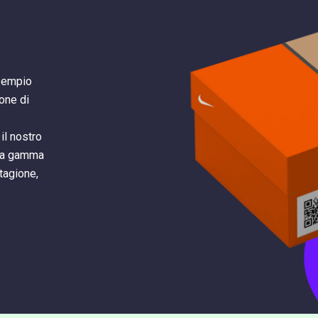
esempio
ione di
il nostro
sta gamma
tagione,