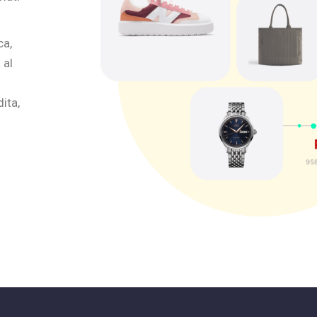
ca,
 al
ita,