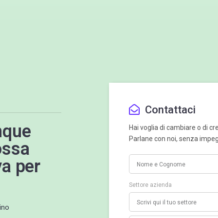
Contattaci
nque
Hai voglia di cambiare o di c
Parlane con noi, senza impe
ossa
va per
Settore azienda
ino