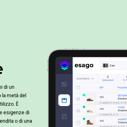
e
i di un
o la metà del
ilizzo. È
he esigenze di
vendita o di una