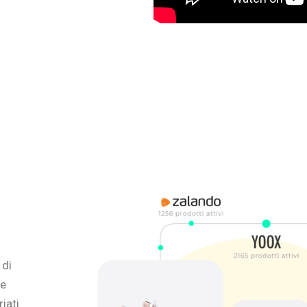
 di
le
riati