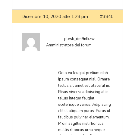
Dicembre 10, 2020 alle 1:28 pm
#3840
plesk_dm9ntkzw
Amministratore del forum
Odio eu feugiat pretium nibh
ipsum consequat nisl. Ornare
lectus sit amet est placerat in.
Risus viverra adipiscing at in
tellus integer feugiat
scelerisque varius. Adipiscing
elit ut aliquam purus. Purus ut
faucibus pulvinar elementum.
Proin sagittis nisl rhoncus
mattis rhoncus urna neque