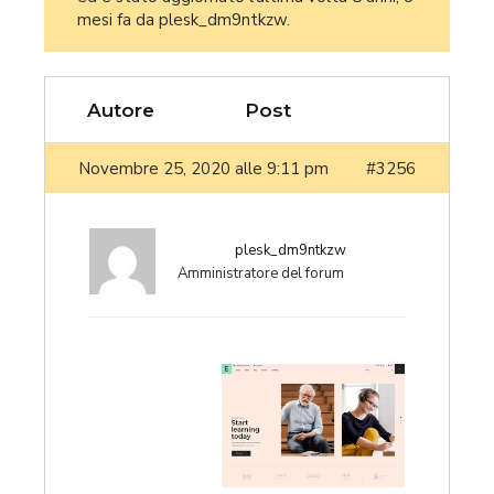
mesi fa
da
plesk_dm9ntkzw
.
Autore
Post
Novembre 25, 2020 alle 9:11 pm
#3256
plesk_dm9ntkzw
Amministratore del forum