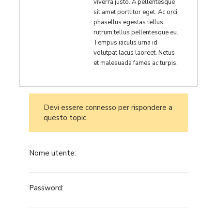
viverra justo. A pellentesque
sit amet porttitor eget. Ac orci
phasellus egestas tellus
rutrum tellus pellentesque eu.
Tempus iaculis urna id
volutpat lacus laoreet. Netus
et malesuada fames ac turpis.
Devi essere connesso per rispondere a
questo topic.
Nome utente:
Password: