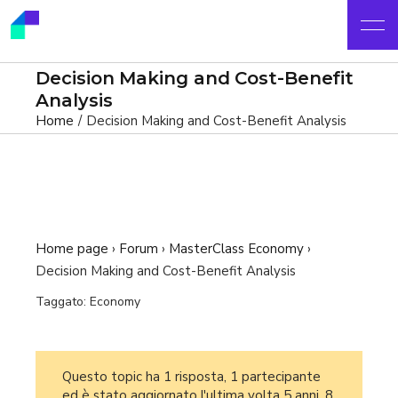
Decision Making and Cost-Benefit
Analysis
Home
Decision Making and Cost-Benefit Analysis
Home page
›
Forum
›
MasterClass Economy
›
Decision Making and Cost-Benefit Analysis
Taggato:
Economy
Questo topic ha 1 risposta, 1 partecipante
ed è stato aggiornato l'ultima volta
5 anni, 8