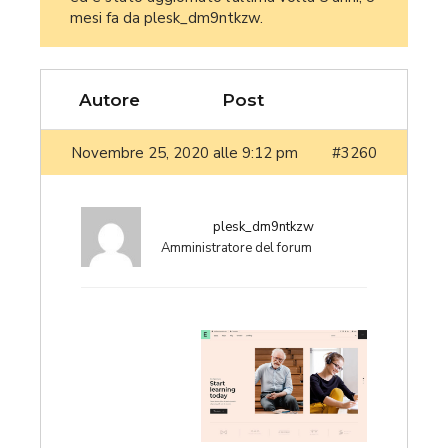
mesi fa
da
plesk_dm9ntkzw
.
Autore
Post
Novembre 25, 2020 alle 9:12 pm
#3260
plesk_dm9ntkzw
Amministratore del forum