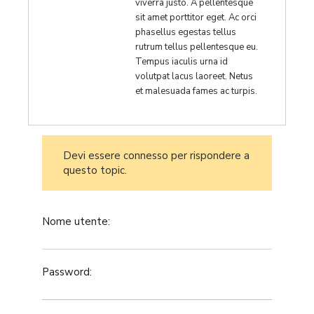
viverra justo. A pellentesque
sit amet porttitor eget. Ac orci
phasellus egestas tellus
rutrum tellus pellentesque eu.
Tempus iaculis urna id
volutpat lacus laoreet. Netus
et malesuada fames ac turpis.
Devi essere connesso per rispondere a
questo topic.
Nome utente:
Password: