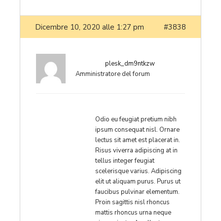
Dicembre 10, 2020 alle 1:27 pm
#3838
plesk_dm9ntkzw
Amministratore del forum
Odio eu feugiat pretium nibh
ipsum consequat nisl. Ornare
lectus sit amet est placerat in.
Risus viverra adipiscing at in
tellus integer feugiat
scelerisque varius. Adipiscing
elit ut aliquam purus. Purus ut
faucibus pulvinar elementum.
Proin sagittis nisl rhoncus
mattis rhoncus urna neque